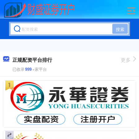
搜索
正规配资平台排行
更多
已收录
999
+家平台