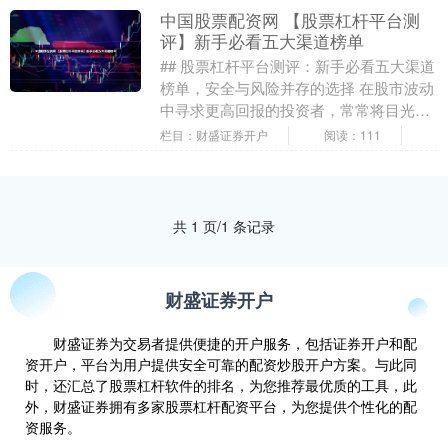
中国股票配资网 【股票杠杆平台测
评】新手必看五大渠道榜单
## 股票杠杆平台测评：新手必看五大渠道
榜单，安全与风险并存的选择 在股市波动
中寻求更高回报的投资者，常常将目光投
向杠杆交易。然而，对于新手而言，选择
栏目：财盛证券开户
阅读：111
一个合适的....
共 1 页/1 条记录
财盛证券开户
财盛证券为交易者提供便捷的开户服务，包括证券开户和配
资开户，平台为用户提供安全可靠的配资炒股开户方案。与此同
时，还汇总了股票杠杆软件的排名，为您推荐最优质的工具，此
外，财盛证券拥有多家股票杠杆配资平台，为您提供个性化的配
资服务。