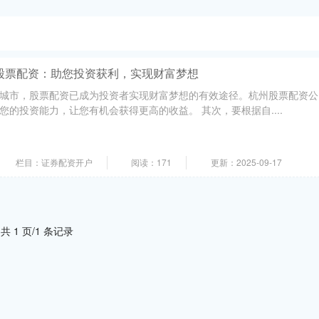
股票配资：助您投资获利，实现财富梦想
城市，股票配资已成为投资者实现财富梦想的有效途径。杭州股票配资公
的投资能力，让您有机会获得更高的收益。 其次，要根据自....
栏目：证券配资开户
阅读：171
更新：2025-09-17
共 1 页/1 条记录