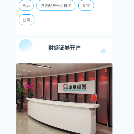
App
股票配资平台排名
专业
公司
财盛证券开户