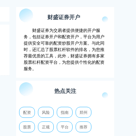
财盛证券开户
财盛证券为交易者提供便捷的开户服
务，包括证券开户和配资开户，平台为用户
提供安全可靠的配资炒股开户方案。与此同
时，还汇总了股票杠杆软件的排名，为您推
荐最优质的工具，此外，财盛证券拥有多家
股票杠杆配资平台，为您提供个性化的配资
服务。
热点关注
配资
风险
指南
郑州
股票
正规
平台
推荐