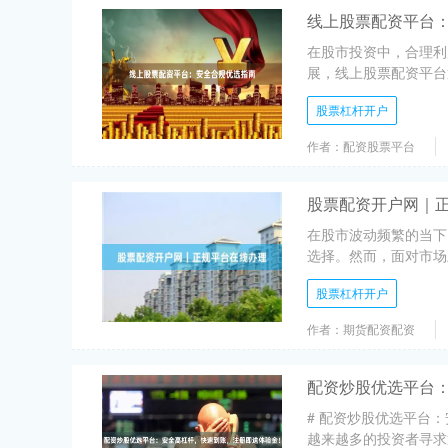
线上股票配资平台
在股市投资中，合理利
展，线上股票配资平台
股票杠杆开户
作者：配资股票平台
股票配资开户网｜
在股市波动频繁的当下
选择。然而，面对市场
股票杠杆开户
作者：期货配资配资
配资炒股优选平台
# 配资炒股优选平台
越来越多的投资者寻求