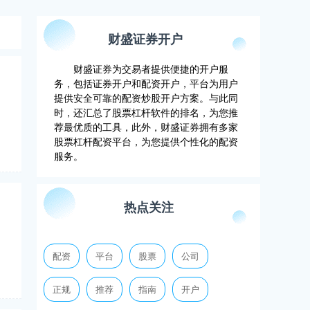
财盛证券开户
财盛证券为交易者提供便捷的开户服
务，包括证券开户和配资开户，平台为用户
提供安全可靠的配资炒股开户方案。与此同
时，还汇总了股票杠杆软件的排名，为您推
荐最优质的工具，此外，财盛证券拥有多家
股票杠杆配资平台，为您提供个性化的配资
服务。
热点关注
配资
平台
股票
公司
正规
推荐
指南
开户