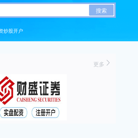
搜索
资炒股开户
更多