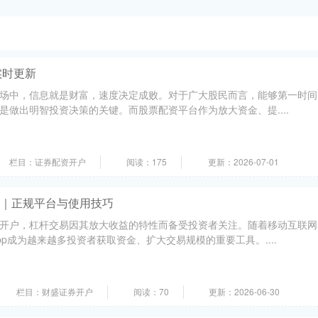
实时更新
场中，信息就是财富，速度决定成败。对于广大股民而言，能够第一时间
是做出明智投资决策的关键。而股票配资平台作为放大资金、提....
栏目：证券配资开户
阅读：175
更新：2026-07-01
荐｜正规平台与使用技巧
开户，杠杆交易因其放大收益的特性而备受投资者关注。随着移动互联网
p成为越来越多投资者获取资金、扩大交易规模的重要工具。....
栏目：财盛证券开户
阅读：70
更新：2026-06-30