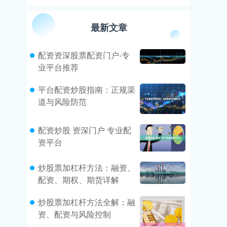
最新文章
配资资深股票配资门户-专
业平台推荐
平台配资炒股指南：正规渠
道与风险防范
配资炒股 资深门户 专业配
资平台
炒股票加杠杆方法：融资、
配资、期权、期货详解
炒股票加杠杆方法全解：融
资、配资与风险控制