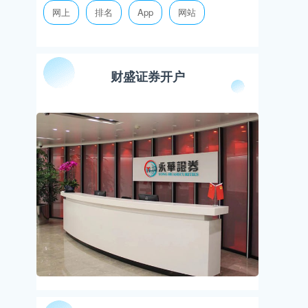
网上
排名
App
网站
财盛证券开户