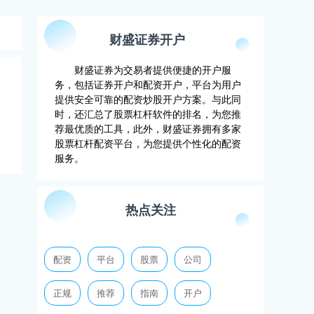
财盛证券开户
财盛证券为交易者提供便捷的开户服
务，包括证券开户和配资开户，平台为用户
提供安全可靠的配资炒股开户方案。与此同
时，还汇总了股票杠杆软件的排名，为您推
荐最优质的工具，此外，财盛证券拥有多家
股票杠杆配资平台，为您提供个性化的配资
服务。
热点关注
配资
平台
股票
公司
正规
推荐
指南
开户