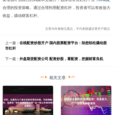
合理的投资策略。通过合理利用配资杠杆，投资者可以有效放大
收益，撬动财富杠杆。
文章为作者独立观点，不代表财盛证券开户观点
上一篇：
在线配资炒股开户 国内股票配资平台：助您轻松撬动股
市杠杆
下一篇：
外盘期货配资公司 配资炒股，看配资，把握财富良机
相关文章