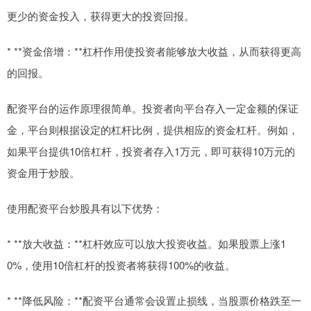
更少的资金投入，获得更大的投资回报。
* **资金倍增：**杠杆作用使投资者能够放大收益，从而获得更高
的回报。
配资平台的运作原理很简单。投资者向平台存入一定金额的保证
金，平台则根据设定的杠杆比例，提供相应的资金杠杆。例如，
如果平台提供10倍杠杆，投资者存入1万元，即可获得10万元的
资金用于炒股。
使用配资平台炒股具有以下优势：
* **放大收益：**杠杆效应可以放大投资收益。如果股票上涨1
0%，使用10倍杠杆的投资者将获得100%的收益。
* **降低风险：**配资平台通常会设置止损线，当股票价格跌至一