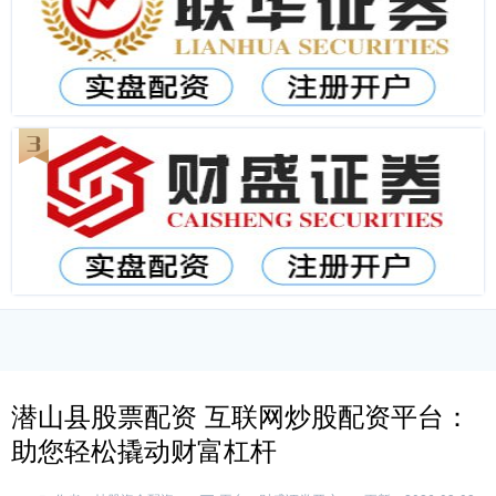
潜山县股票配资 互联网炒股配资平台：
助您轻松撬动财富杠杆