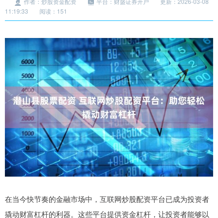
作者：炒股资金配资
平台：财盛证券开户
更新：2026-03-08
11:19:33
阅读：151
在当今快节奏的金融市场中，互联网炒股配资平台已成为投资者
撬动财富杠杆的利器。这些平台提供资金杠杆，让投资者能够以