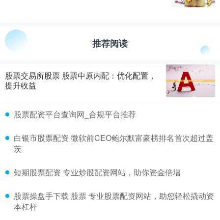
推荐阅读
股票交易所股票 股票中原内配：优化配置，
提升收益
股票配资平台查询网_合规平台推荐
白银市股票配资 微软前CEO鲍尔默富豪榜排名首次超过盖
茨
短期股票配资 专业炒股配资网站，助你资金倍增
股票操盘手下载 股票 专业股票配资网站，助您轻松撬动资
本杠杆